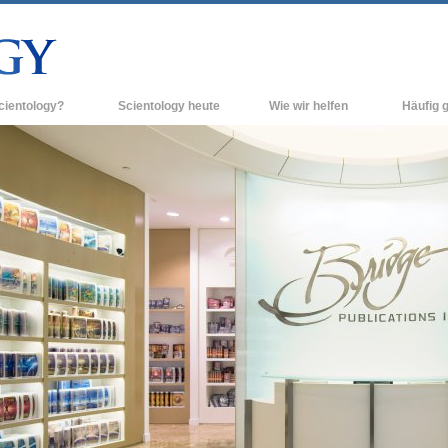
cientology?
Scientology heute
Wie wir helfen
Häufig g
n und Praxis
Scientology Kirchen
Hintergrun
grundlegend
Bekenntnisse und Kodizes
Neue Scientology Kirchen
Innerhalb e
ogen über Scientology
Fortgeschrittene Organisationen
Die Organis
Flag Land Base
inen Scientologen kennen
Freewinds
ner Scientology Kirche
Scientology für die Welt
nzipien der Scientology
David Miscavige - Das kirchliche
ng in die Dianetik
Oberhaupt der Scientology
ss – Was ist Größe?