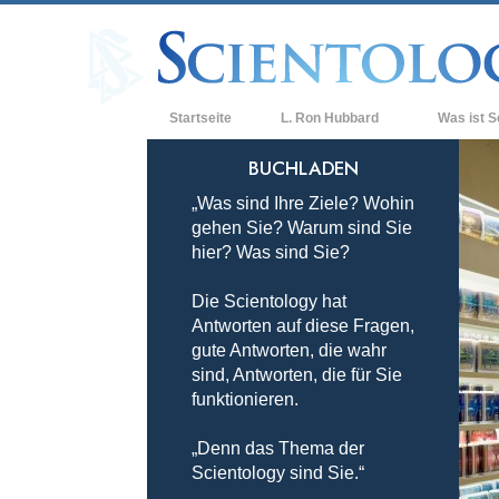
Startseite
L. Ron Hubbard
Was ist S
Anschauunge
BUCHLADEN
„Was sind Ihre Ziele? Wohin
Scientology 
gehen Sie? Warum sind Sie
Was Scientol
hier? Was sind Sie?
sagen
Die Scientology hat
Lernen Sie e
Antworten auf diese Fragen,
Innerhalb ei
gute Antworten, die wahr
sind, Antworten, die für Sie
Die Grundpri
funktionieren.
Eine Einführu
„Denn das Thema der
Scientology sind Sie.“
Liebe und Ha