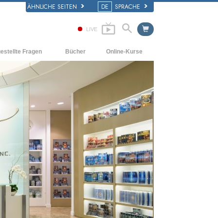
ÄHNLICHE SEITEN
DE
SPRACHE
LIVE
estellte Fragen
Bücher
Online-Kurse
d und
Wie man Konflikte löst
Einführende Bücher
e Prinzipien
Die Dynamiken des Daseins
Hörbücher
iner Scientology Kirche
Die Bestandteile des Verstehens
Einführungsvorträge
ation der Scientology
Lösungen für eine gefährliche Umwelt
Filme
Beistände für Krankheiten und
Verletzungen
Integrität und Ehrlichkeit
Die Ehe
Die emotionelle Tonskala