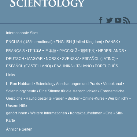
Internationale Sites
ENGLISH (US/International)
ENGLISH (United Kingdom)
DANSK
עברית
FRANÇAIS
日本語
РУССКИЙ
繁體中文
NEDERLANDS
DEUTSCH
MAGYAR
NORSK
SVENSKA
ESPAÑOL (LATINO)
ESPAÑOL (CASTELLANO)
ΕΛΛΗΝΙΚA
ITALIANO
PORTUGUÊS
Links
L. Ron Hubbard
Scientology Anschauungen und Praxis
Videokanal
Scientology heute
Eine Stimme für die Menschlichkeit
Ehrenamtliche
Geistliche
Häufig gestellte Fragen
Bücher
Online-Kurse
Wer bin ich?
Unsere Hilfe
gehört Ihnen
Weitere Informationen
Kontakt aufnehmen
Orte
Site-
Karte
Ähnliche Seiten