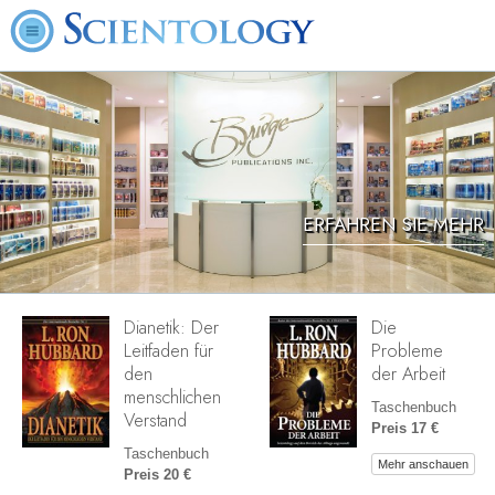
ERFAHREN SIE MEHR
Dianetik: Der
Die
Leitfaden für
Probleme
den
der Arbeit
menschlichen
Taschenbuch
Verstand
Preis 17 €
Taschenbuch
Mehr anschauen
Preis 20 €