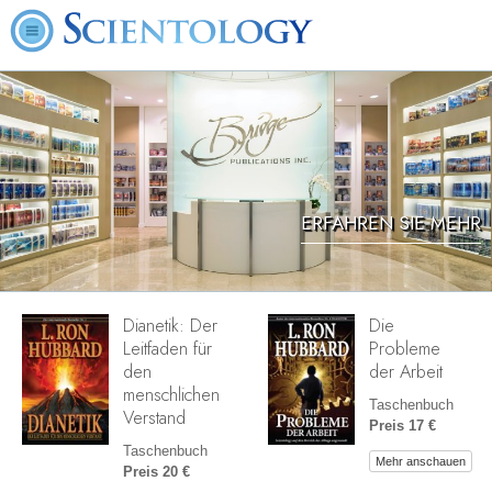
ERFAHREN SIE MEHR
Dianetik: Der
Die
Leitfaden für
Probleme
den
der Arbeit
menschlichen
Taschenbuch
Verstand
Preis 17 €
Taschenbuch
Mehr anschauen
Preis 20 €