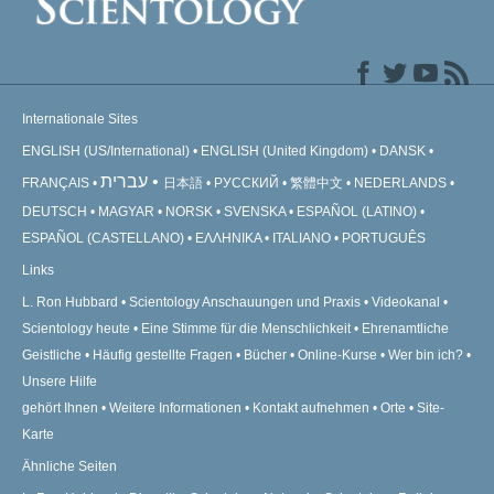
Internationale Sites
ENGLISH (US/International)
ENGLISH (United Kingdom)
DANSK
עברית
FRANÇAIS
日本語
РУССКИЙ
繁體中文
NEDERLANDS
DEUTSCH
MAGYAR
NORSK
SVENSKA
ESPAÑOL (LATINO)
ESPAÑOL (CASTELLANO)
ΕΛΛΗΝΙΚA
ITALIANO
PORTUGUÊS
Links
L. Ron Hubbard
Scientology Anschauungen und Praxis
Videokanal
Scientology heute
Eine Stimme für die Menschlichkeit
Ehrenamtliche
Geistliche
Häufig gestellte Fragen
Bücher
Online-Kurse
Wer bin ich?
Unsere Hilfe
gehört Ihnen
Weitere Informationen
Kontakt aufnehmen
Orte
Site-
Karte
Ähnliche Seiten