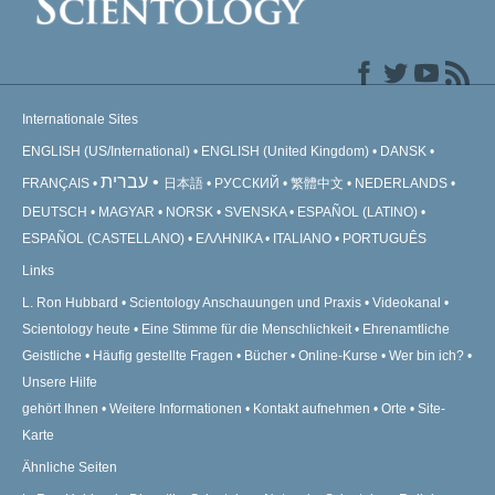
Internationale Sites
ENGLISH (US/International)
ENGLISH (United Kingdom)
DANSK
עברית
FRANÇAIS
日本語
РУССКИЙ
繁體中文
NEDERLANDS
DEUTSCH
MAGYAR
NORSK
SVENSKA
ESPAÑOL (LATINO)
ESPAÑOL (CASTELLANO)
ΕΛΛΗΝΙΚA
ITALIANO
PORTUGUÊS
Links
L. Ron Hubbard
Scientology Anschauungen und Praxis
Videokanal
Scientology heute
Eine Stimme für die Menschlichkeit
Ehrenamtliche
Geistliche
Häufig gestellte Fragen
Bücher
Online-Kurse
Wer bin ich?
Unsere Hilfe
gehört Ihnen
Weitere Informationen
Kontakt aufnehmen
Orte
Site-
Karte
Ähnliche Seiten