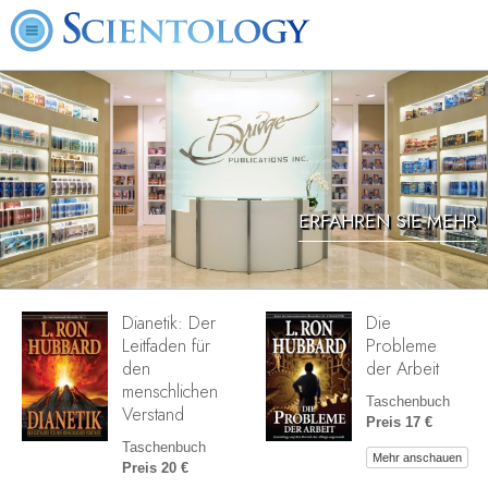
ERFAHREN SIE MEHR
Dianetik: Der
Die
Leitfaden für
Probleme
den
der Arbeit
menschlichen
Taschenbuch
Verstand
Preis 17 €
Taschenbuch
Mehr anschauen
Preis 20 €