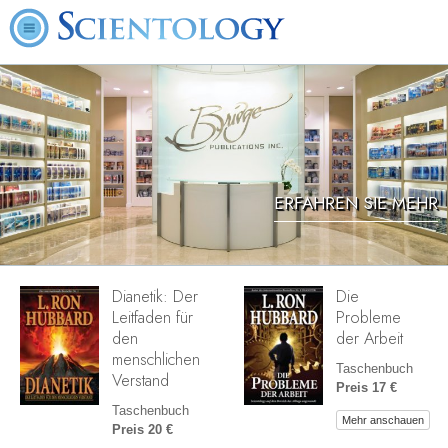
ERFAHREN SIE MEHR
Dianetik: Der
Die
Leitfaden für
Probleme
den
der Arbeit
menschlichen
Taschenbuch
Verstand
Preis 17 €
Taschenbuch
Mehr anschauen
Preis 20 €