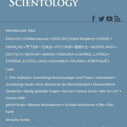
Internationale Sites
ENGLISH (US/International)
ENGLISH (United Kingdom)
DANSK
עברית
FRANÇAIS
日本語
РУССКИЙ
繁體中文
NEDERLANDS
DEUTSCH
MAGYAR
NORSK
SVENSKA
ESPAÑOL (LATINO)
ESPAÑOL (CASTELLANO)
ΕΛΛΗΝΙΚA
ITALIANO
PORTUGUÊS
Links
L. Ron Hubbard
Scientology Anschauungen und Praxis
Videokanal
Scientology heute
Eine Stimme für die Menschlichkeit
Ehrenamtliche
Geistliche
Häufig gestellte Fragen
Bücher
Online-Kurse
Wer bin ich?
Unsere Hilfe
gehört Ihnen
Weitere Informationen
Kontakt aufnehmen
Orte
Site-
Karte
Ähnliche Seiten