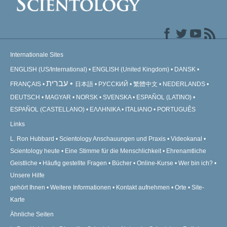
Internationale Sites
ENGLISH (US/International)
ENGLISH (United Kingdom)
DANSK
עברית
FRANÇAIS
日本語
РУССКИЙ
繁體中文
NEDERLANDS
DEUTSCH
MAGYAR
NORSK
SVENSKA
ESPAÑOL (LATINO)
ESPAÑOL (CASTELLANO)
ΕΛΛΗΝΙΚA
ITALIANO
PORTUGUÊS
Links
L. Ron Hubbard
Scientology Anschauungen und Praxis
Videokanal
Scientology heute
Eine Stimme für die Menschlichkeit
Ehrenamtliche
Geistliche
Häufig gestellte Fragen
Bücher
Online-Kurse
Wer bin ich?
Unsere Hilfe
gehört Ihnen
Weitere Informationen
Kontakt aufnehmen
Orte
Site-
Karte
Ähnliche Seiten