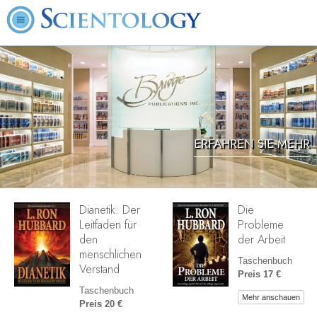
ERFAHREN SIE MEHR
Dianetik: Der
Die
Leitfaden für
Probleme
den
der Arbeit
menschlichen
Taschenbuch
Verstand
Preis 17 €
Taschenbuch
Mehr anschauen
Preis 20 €