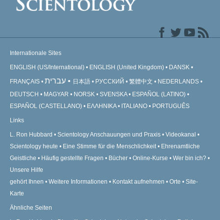
Internationale Sites
ENGLISH (US/International)
ENGLISH (United Kingdom)
DANSK
עברית
FRANÇAIS
日本語
РУССКИЙ
繁體中文
NEDERLANDS
DEUTSCH
MAGYAR
NORSK
SVENSKA
ESPAÑOL (LATINO)
ESPAÑOL (CASTELLANO)
ΕΛΛΗΝΙΚA
ITALIANO
PORTUGUÊS
Links
L. Ron Hubbard
Scientology Anschauungen und Praxis
Videokanal
Scientology heute
Eine Stimme für die Menschlichkeit
Ehrenamtliche
Geistliche
Häufig gestellte Fragen
Bücher
Online-Kurse
Wer bin ich?
Unsere Hilfe
gehört Ihnen
Weitere Informationen
Kontakt aufnehmen
Orte
Site-
Karte
Ähnliche Seiten