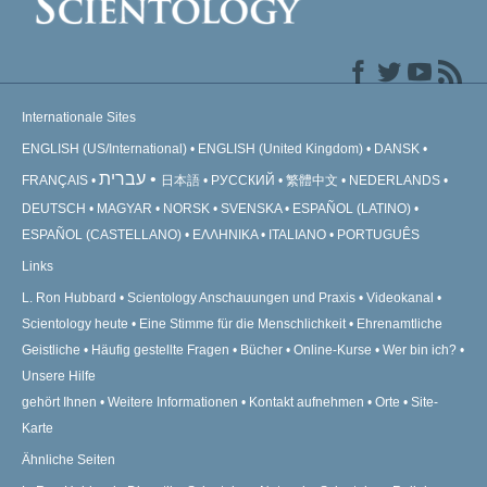
Internationale Sites
ENGLISH (US/International)
ENGLISH (United Kingdom)
DANSK
עברית
FRANÇAIS
日本語
РУССКИЙ
繁體中文
NEDERLANDS
DEUTSCH
MAGYAR
NORSK
SVENSKA
ESPAÑOL (LATINO)
ESPAÑOL (CASTELLANO)
ΕΛΛΗΝΙΚA
ITALIANO
PORTUGUÊS
Links
L. Ron Hubbard
Scientology Anschauungen und Praxis
Videokanal
Scientology heute
Eine Stimme für die Menschlichkeit
Ehrenamtliche
Geistliche
Häufig gestellte Fragen
Bücher
Online-Kurse
Wer bin ich?
Unsere Hilfe
gehört Ihnen
Weitere Informationen
Kontakt aufnehmen
Orte
Site-
Karte
Ähnliche Seiten