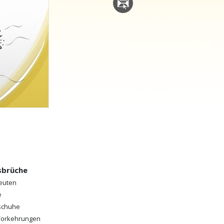
Antworten auf das Drogenproblem
Kinder
Werkzeuge für den Arbeitsplatz
Ethik und die Zustände
Die Ursache von Unterdrückung
Ermittlungen
Grundlagen des Organisierens
Die Grundlagen von Public Relations
sbrüche
Planziele und Ziele
Leuten
e
Die Technologie des Studierens
schuhe
Kommunikation
 Vorkehrungen