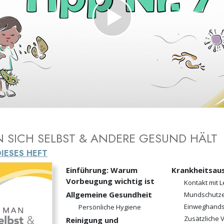
– Was ist Größe?
Play
Video
 SICH SELBST & ANDERE GESUND HÄLT
DIESES HEFT
Einführung: Warum
Krankheits­au
Vorbeugung wichtig ist
Kontakt mit 
Allgemeine Gesundheit
Mundschutz
Einweghand
Persönliche Hygiene
Zusätzliche
Reinigung und