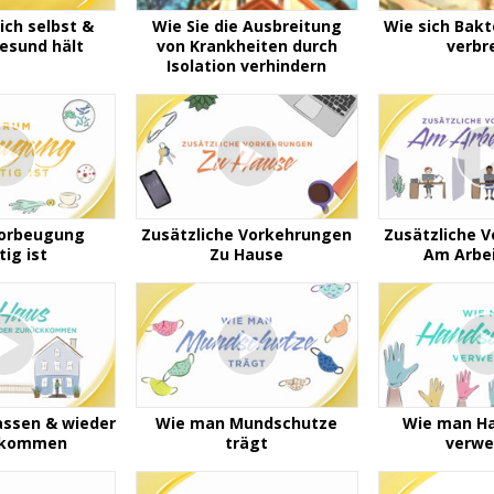
ich selbst &
Wie Sie die Ausbreitung
Wie sich Bakt
esund hält
von Krankheiten durch
verbr
Isolation verhindern
orbeugung
Zusätzliche Vorkehrungen
Zusätzliche 
tig ist
Zu Hause
Am Arbei
lassen & wieder
Wie man Mundschutze
Wie man H
kkommen
trägt
verwe