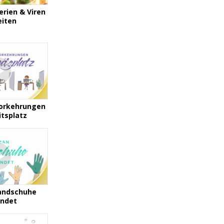
erien & Viren
eiten
Vorkehrungen
tsplatz
andschuhe
ndet