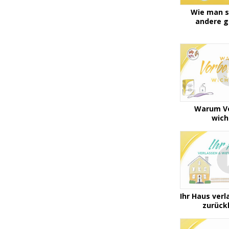
Wie man s
andere g
Warum V
wich
Ihr Haus ver
zurüc