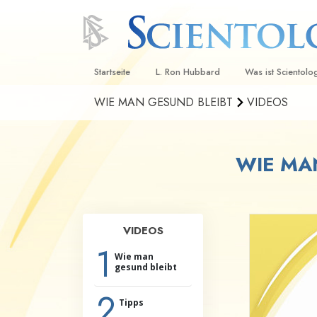
Startseite
L. Ron Hubbard
Was ist Scientolo
WIE MAN GESUND BLEIBT
VIDEOS
Anschauungen un
Scientology Beke
Kodizes
WIE MA
Was Scientologen
sagen
Lernen Sie einen
VIDEOS
Innerhalb einer S
1
Wie man
Die Grundprinzip
gesund bleibt
2
Eine Einführung in
Tipps