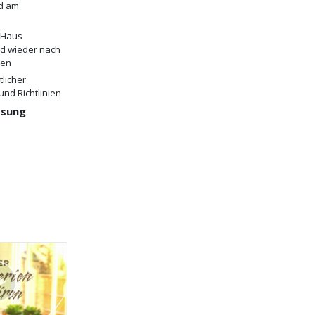
d am
 Haus
d wieder nach
en
tlicher
und Richtlinien
sung