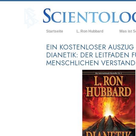
Startseite
L. Ron Hubbard
Was ist S
Anschauunge
EIN KOSTENLOSER AUSZUG
DIANETIK: DER LEITFADEN 
Scientology 
MENSCHLICHEN VERSTAND
Was Scientol
sagen
Lernen Sie e
Innerhalb ei
Die Grundpri
Eine Einführu
Liebe und Ha