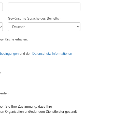
Antworten auf das Drogenproblem
Kinder
Gewünschte Sprache des Beihefts
Werkzeuge für den Arbeitsplatz
Ethik und die Zustände
gy Kirche erhalten.
Die Ursache von Unterdrückung
Ermittlungen
sbedingungen
und den
Datenschutz-Informationen
Die Grundlagen des Organisierens
Die Grundlagen von Public Relations
t
Planziele und Ziele
Die Technologie des Studierens
werden.
Kommunikation
en Sie Ihre Zustimmung, dass Ihre
gen Organisation und/oder dem Dienstleister gesandt