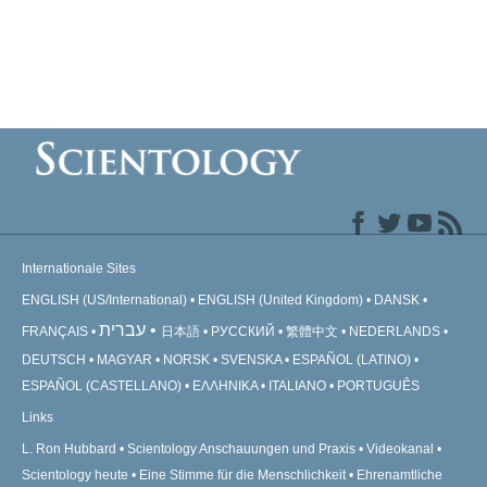
Internationale Sites
ENGLISH (US/International)
ENGLISH (United Kingdom)
DANSK
עברית
FRANÇAIS
日本語
РУССКИЙ
繁體中文
NEDERLANDS
DEUTSCH
MAGYAR
NORSK
SVENSKA
ESPAÑOL (LATINO)
ESPAÑOL (CASTELLANO)
ΕΛΛΗΝΙΚA
ITALIANO
PORTUGUÊS
Links
L. Ron Hubbard
Scientology Anschauungen und Praxis
Videokanal
Scientology heute
Eine Stimme für die Menschlichkeit
Ehrenamtliche