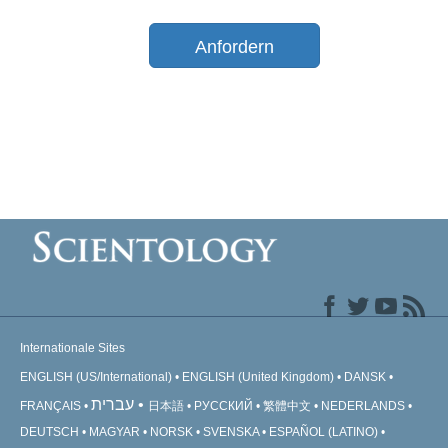
Anfordern
Internationale Sites
ENGLISH (US/International)
ENGLISH (United Kingdom)
DANSK
עברית
FRANÇAIS
日本語
РУССКИЙ
繁體中文
NEDERLANDS
DEUTSCH
MAGYAR
NORSK
SVENSKA
ESPAÑOL (LATINO)