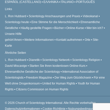
ESPAÑOL (CASTELLANO)
ΕΛΛΗΝΙΚA
ITALIANO
PORTUGUÊS
Links
L. Ron Hubbard
Scientology Anschauungen und Praxis
Videokanal
Scientology heute
Eine Stimme für die Menschlichkeit
Ehrenamtliche
Geistliche
Häufig gestellte Fragen
Bücher
Online-Kurse
Wer bin ich?
Unsere Hilfe
gehört Ihnen
Weitere Informationen
Kontakt aufnehmen
Orte
Site-
Karte
Ähnliche Seiten
L. Ron Hubbard
Dianetik
Scientology Network
Scientology Religion
David Miscavige
Starten Sie Ihren kostenlosen Online-Kurs
Ehrenamtliche Geistliche der Scientology
International Association of
Scientologists
Freedom Magazine
Der Weg zum Glücklichsein
Für eine
Welt ohne Drogenkonsum
United for Human Rights
Youth for Human
Rights
Citizens Commission on Human Rights
© 2026
Church of Scientology International.
Alle Rechte vorbehalten.
Datenschutzinformationen
•
Cookie-Richtlinie
•
Nutzungsbedingungen
•