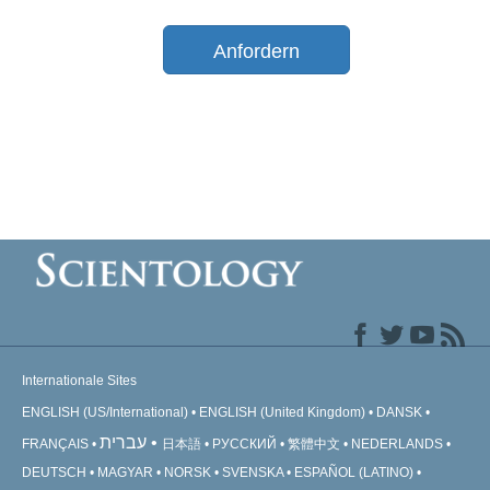
Anfordern
Internationale Sites
ENGLISH (US/International)
ENGLISH (United Kingdom)
DANSK
עברית
FRANÇAIS
日本語
РУССКИЙ
繁體中文
NEDERLANDS
DEUTSCH
MAGYAR
NORSK
SVENSKA
ESPAÑOL (LATINO)