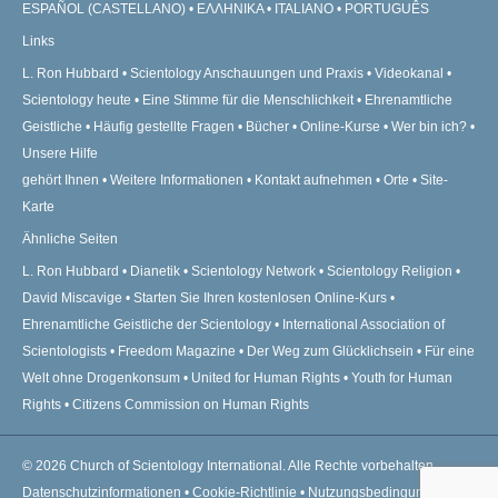
ESPAÑOL (CASTELLANO)
ΕΛΛΗΝΙΚA
ITALIANO
PORTUGUÊS
Links
L. Ron Hubbard
Scientology Anschauungen und Praxis
Videokanal
Scientology heute
Eine Stimme für die Menschlichkeit
Ehrenamtliche
Geistliche
Häufig gestellte Fragen
Bücher
Online-Kurse
Wer bin ich?
Unsere Hilfe
gehört Ihnen
Weitere Informationen
Kontakt aufnehmen
Orte
Site-
Karte
Ähnliche Seiten
L. Ron Hubbard
Dianetik
Scientology Network
Scientology Religion
David Miscavige
Starten Sie Ihren kostenlosen Online-Kurs
Ehrenamtliche Geistliche der Scientology
International Association of
Scientologists
Freedom Magazine
Der Weg zum Glücklichsein
Für eine
Welt ohne Drogenkonsum
United for Human Rights
Youth for Human
Rights
Citizens Commission on Human Rights
© 2026
Church of Scientology International.
Alle Rechte vorbehalten.
Datenschutzinformationen
•
Cookie-Richtlinie
•
Nutzungsbedingungen
•