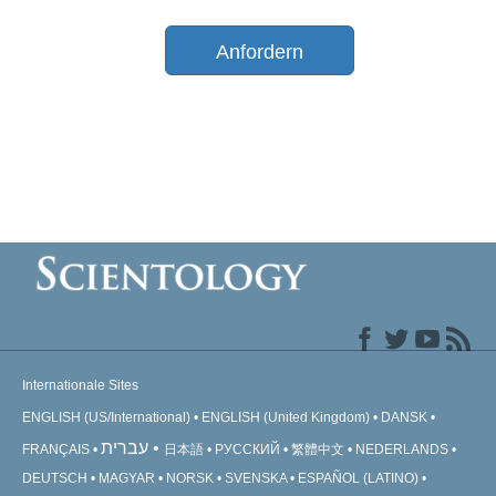
Anfordern
Internationale Sites
ENGLISH (US/International)
ENGLISH (United Kingdom)
DANSK
עברית
FRANÇAIS
日本語
РУССКИЙ
繁體中文
NEDERLANDS
DEUTSCH
MAGYAR
NORSK
SVENSKA
ESPAÑOL (LATINO)