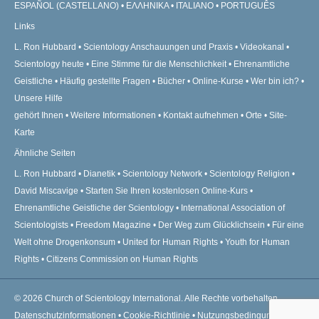
ESPAÑOL (CASTELLANO)
ΕΛΛΗΝΙΚA
ITALIANO
PORTUGUÊS
Links
L. Ron Hubbard
Scientology Anschauungen und Praxis
Videokanal
Scientology heute
Eine Stimme für die Menschlichkeit
Ehrenamtliche
Geistliche
Häufig gestellte Fragen
Bücher
Online-Kurse
Wer bin ich?
Unsere Hilfe
gehört Ihnen
Weitere Informationen
Kontakt aufnehmen
Orte
Site-
Karte
Ähnliche Seiten
L. Ron Hubbard
Dianetik
Scientology Network
Scientology Religion
David Miscavige
Starten Sie Ihren kostenlosen Online-Kurs
Ehrenamtliche Geistliche der Scientology
International Association of
Scientologists
Freedom Magazine
Der Weg zum Glücklichsein
Für eine
Welt ohne Drogenkonsum
United for Human Rights
Youth for Human
Rights
Citizens Commission on Human Rights
© 2026
Church of Scientology International.
Alle Rechte vorbehalten.
Datenschutzinformationen
•
Cookie-Richtlinie
•
Nutzungsbedingungen
•