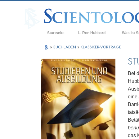
Startseite
L. Ron Hubbard
Was ist S
Anschauunge
»
BUCHLADEN
»
KLASSIKER-VORTRÄGE
Scientology 
ST
Was Scientol
sagen
Bei 
Hubb
Lernen Sie e
Ausb
Innerhalb ei
eine
Barri
Die Grundpri
tats
Eine Einführu
Betät
benu
Liebe und Ha
das 