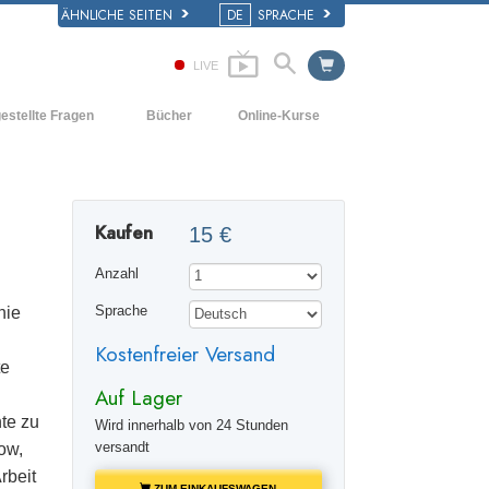
ÄHNLICHE SEITEN
DE
SPRACHE
LIVE
estellte Fragen
Bücher
Online-Kurse
d und
Wie man Konflikte löst
Einführende Bücher
e Prinzipien
Die Dynamiken des Daseins
Hörbücher
iner Scientology Kirche
Kaufen
15 €
Die Bestandteile des Verstehens
Einführungsvorträge
ation der Scientology
Anzahl
Lösungen für eine gefährliche Umwelt
Filme
nie
Sprache
Beistände für Krankheiten und
Verletzungen
Kostenfreier Versand
te
Integrität und Ehrlichkeit
Auf Lager
Die Ehe
nte zu
Wird innerhalb von 24 Stunden
versandt
ow,
Die emotionelle Tonskala
rbeit
ZUM EINKAUFSWAGEN