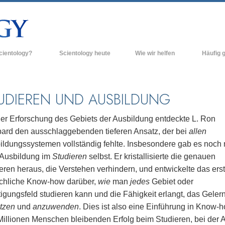
cientology?
Scientology heute
Wie wir helfen
Häufig g
n und Praxis
Scientology Kirchen
Hintergrun
grundlegend
Bekenntnisse und Kodizes
Neue Scientology Kirchen
UDIEREN UND AUSBILDUNG
Innerhalb e
ogen über Scientology
Fortgeschrittene Organisationen
Die Organis
der Erforschung des Gebiets der Ausbildung entdeckte L. Ron
Flag Land Base
ard den ausschlaggebenden tieferen Ansatz, der bei
allen
inen Scientologen kennen
ildungssystemen vollständig fehlte. Insbesondere gab es noch 
Freewinds
ner Scientology Kirche
 Ausbildung im
Studieren
selbst. Er kristallisierte die genauen
Scientology für die Welt
eren heraus, die Verstehen verhindern, und entwickelte das ers
nzipien der Scientology
ächliche Know-how darüber,
wie
man
jedes
Gebiet oder
David Miscavige - Das kirchliche
ng in die Dianetik
Oberhaupt der Scientology
igungsfeld studieren kann und die Fähigkeit erlangt, das Geler
tzen
und
anzuwenden
. Dies ist also eine Einführung in Know-h
ss – Was ist Größe?
Millionen Menschen bleibenden Erfolg beim Studieren, bei der A