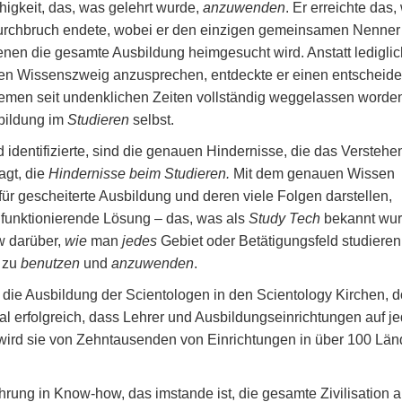
igkeit, das, was gelehrt wurde,
anzuwenden
. Er erreichte das,
Durchbruch endete, wobei er den einzigen gemeinsamen Nenner 
enen die gesamte Ausbildung heimgesucht wird. Anstatt lediglic
en Wissenszweig anzusprechen, entdeckte er einen entscheid
stemen seit undenklichen Zeiten vollständig weggelassen worde
bildung im
Studieren
selbst.
 identifizierte, sind die genauen Hindernisse, die das Verstehe
agt, die
Hindernisse beim Studieren.
Mit dem genauen Wissen
ür gescheiterte Ausbildung und deren viele Folgen darstellen,
 funktionierende Lösung – das, was als
Study Tech
bekannt wur
ow darüber,
wie
man
jedes
Gebiet oder Betätigungsfeld studieren
e zu
benutzen
und
anzuwenden
.
 die Ausbildung der Scientologen in den Scientology Kirchen, 
l erfolgreich, dass Lehrer und Ausbildungseinrichtungen auf je
wird sie von Zehntausenden von Einrichtungen in über 100 Län
hrung in Know-how, das imstande ist, die gesamte Zivilisation a