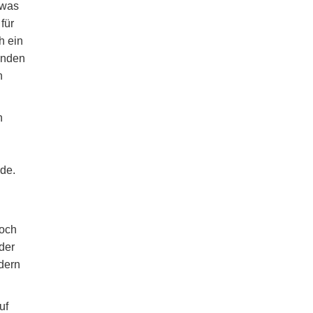
 was
für
h ein
enden
n
n
de.
doch
der
dern
uf