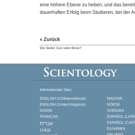
eine höhere Ebene zu heben, und das bereits
dauerhaften Erfolg beim Studieren, bei der A
« Zurück
Die Seele: Gut oder Böse?
Internationale Sites
ENGLISH (US/International)
MAGYAR
ENGLISH (United Kingdom)
NORSK
DANSK
SVENSKA
FRANÇAIS
ESPAÑOL (LATI
ESPAÑOL (CAS
עברית
ΕΛΛΗΝΙΚA
日本語
ITALIANO