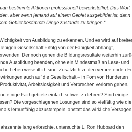
man bestimmte Aktionen professionell bewerkstelligt. Das Wort
rden, aber wenn jemand auf einem Gebiet ausgebildet ist, dann
iesem Gebiet bestimmte Dinge zustande zu bringen.“
–
e Wichtigkeit von Ausbildung zu erkennen. Und es wird auf breite
llebigen Gesellschaft Erfolg von der Fähigkeit abhängt,
verwenden. Dennoch gehen die Bildungsresultate weiterhin zurü
gende Ausbildung beenden, ohne ein Mindestmaß an Lese- und
ägliche Leben wesentlich sind. Zusätzlich zu den verheerenden F
uswirkungen auch auf die Gesellschaft – in Fom von Hunderten
 Produktivität, Arbeitslosigkeit und Verbrechen verloren gehen.
ind einige Fachgebiete einfach schwer zu lehren? Sind einige
Wissen? Die vorgeschlagenen Lösungen sind so vielfältig wie die
er als lernunfähig abzustempeln, anstatt das wirkliche Versagen
Jahrzehnte lang erforschte, untersuchte L. Ron Hubbard den