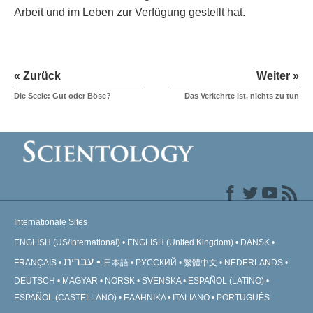
Arbeit und im Leben zur Verfügung gestellt hat.
« Zurück
Weiter »
Die Seele: Gut oder Böse?
Das Verkehrte ist, nichts zu tun
Internationale Sites
ENGLISH (US/International)
ENGLISH (United Kingdom)
DANSK
עברית
FRANÇAIS
日本語
РУССКИЙ
繁體中文
NEDERLANDS
DEUTSCH
MAGYAR
NORSK
SVENSKA
ESPAÑOL (LATINO)
ESPAÑOL (CASTELLANO)
ΕΛΛΗΝΙΚA
ITALIANO
PORTUGUÊS