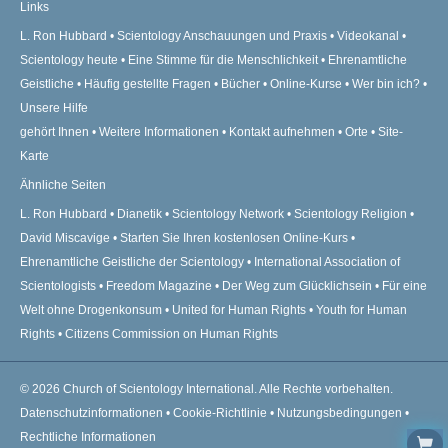
Links
L. Ron Hubbard
Scientology Anschauungen und Praxis
Videokanal
Scientology heute
Eine Stimme für die Menschlichkeit
Ehrenamtliche
Geistliche
Häufig gestellte Fragen
Bücher
Online-Kurse
Wer bin ich?
Unsere Hilfe
gehört Ihnen
Weitere Informationen
Kontakt aufnehmen
Orte
Site-
Karte
Ähnliche Seiten
L. Ron Hubbard
Dianetik
Scientology Network
Scientology Religion
David Miscavige
Starten Sie Ihren kostenlosen Online-Kurs
Ehrenamtliche Geistliche der Scientology
International Association of
Scientologists
Freedom Magazine
Der Weg zum Glücklichsein
Für eine
Welt ohne Drogenkonsum
United for Human Rights
Youth for Human
Rights
Citizens Commission on Human Rights
© 2026
Church of Scientology International.
Alle Rechte vorbehalten.
Datenschutzinformationen
•
Cookie-Richtlinie
•
Nutzungsbedingungen
•
Rechtliche Informationen