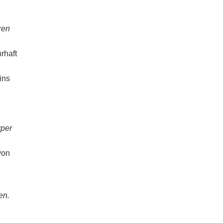
ren
rhaft
ins
per
von
en.