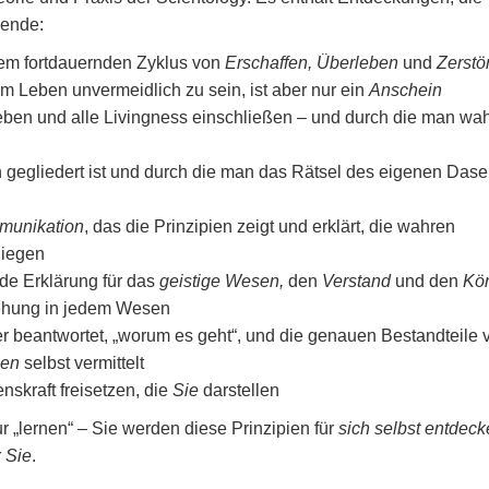
gende:
dem fortdauernden Zyklus von
Erschaffen, Überleben
und
Zerstö
im Leben unvermeidlich zu sein, ist aber nur ein
Anschein
Leben und alle Livingness einschließen – und durch die man wah
en gegliedert ist und durch die man das Rätsel des eigenen Dase
munikation
, das die Prinzipien zeigt und erklärt, die wahren
liegen
de Erklärung für das
geistige Wesen,
den
Verstand
und den
Kör
ehung in jedem Wesen
r beantwortet, „worum es geht“, und die genauen Bestandteile 
en
selbst vermittelt
nskraft freisetzen, die
Sie
darstellen
r „lernen“ – Sie werden diese Prinzipien für
sich selbst
entdeck
r
Sie
.