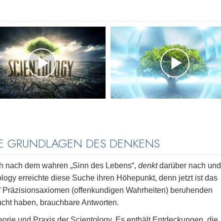
IE GRUNDLAGEN DES DENKENS
 nach dem wahren „Sinn des Lebens“,
denkt
darüber nach und
ology erreichte diese Suche ihren Höhepunkt, denn jetzt ist das
f Präzisionsaxiomen (offenkundigen Wahrheiten) beruhenden
ucht haben, brauchbare Antworten.
orie und Praxis der Scientology. Es enthält Entdeckungen, die