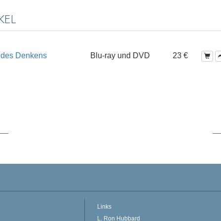
KEL
n des Denkens
Blu-ray und DVD
23 €
Links
L. Ron Hubbard