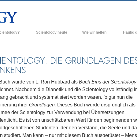
cientology?
Scientology heute
Wie wir helfen
Häufig g
n und Praxis
Scientology Kirchen
Hintergrun
grundlegend
Bekenntnisse und Kodizes
Neue Scientology Kirchen
IENTOLOGY: DIE GRUNDLAGEN DE
Innerhalb e
NKENS
ogen über Scientology
Fortgeschrittene Organisationen
Die Organis
Flag Land Base
Buch wurde von L. Ron Hubbard als
Buch Eins der Scientology
inen Scientologen kennen
ichnet. Nachdem die Dianetik und die Scientology vollständig i
Freewinds
ner Scientology Kirche
lang gebracht und systematisiert worden waren, folgte nun die
Scientology für die Welt
einerung ihrer
Grundlagen.
Dieses Buch wurde ursprünglich als
nzipien der Scientology
mee der Scientology zur Verwendung bei Übersetzungen
David Miscavige - Das kirchliche
ng in die Dianetik
Oberhaupt der Scientology
fentlicht. Es ist von unschätzbarem Wert für den beginnenden wi
fortgeschrittenen Studenten, der den Verstand, die Seele und d
ss – Was ist Größe?
n studiert. Man kann – nur mit diesem Buch ausgerüstet – Men