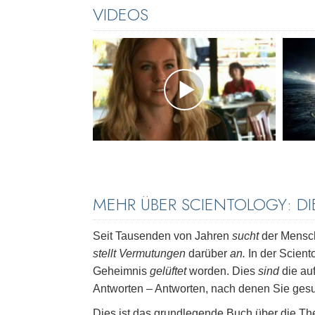
VIDEOS
MEHR ÜBER SCIENTOLOGY: D
Seit Tausenden von Jahren
sucht
der Mensch
stellt Vermutungen
darüber
an.
In der Scient
Geheimnis
gelüftet
worden. Dies
sind
die au
Antworten – Antworten, nach denen Sie ges
Dies ist das grundlegende Buch über die The