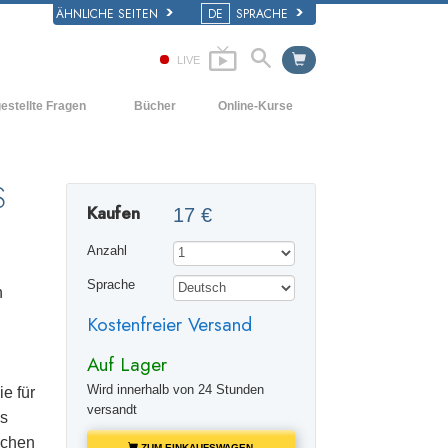
ÄHNLICHE SEITEN
DE
SPRACHE
LIVE
estellte Fragen
Bücher
Online-Kurse
d und
Wie man Konflikte löst
Einführende Bücher
e Prinzipien
Die Dynamiken des Daseins
Hörbücher
S
iner Scientology Kirche
Kaufen
17 €
Die Bestandteile des Verstehens
Einführungsvorträge
ation der Scientology
Anzahl
Lösungen für eine gefährliche Umwelt
Filme
Sprache
n
Beistände für Krankheiten und
Verletzungen
Kostenfreier Versand
Integrität und Ehrlichkeit
Auf Lager
Die Ehe
Wird innerhalb von 24 Stunden
e für
versandt
as
Die emotionelle Tonskala
schen
ZUM EINKAUFSWAGEN