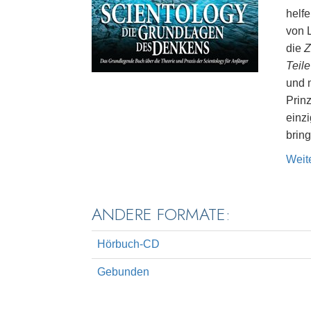
helf
von L
die
Z
Teil
und 
Prin
einz
brin
Weit
ANDERE FORMATE:
Hörbuch-CD
Gebunden