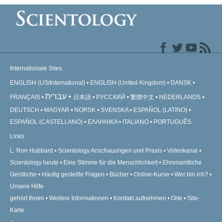
Internationale Sites
ENGLISH (US/International)
ENGLISH (United Kingdom)
DANSK
עברית
FRANÇAIS
日本語
РУССКИЙ
繁體中文
NEDERLANDS
DEUTSCH
MAGYAR
NORSK
SVENSKA
ESPAÑOL (LATINO)
ESPAÑOL (CASTELLANO)
ΕΛΛΗΝΙΚA
ITALIANO
PORTUGUÊS
Links
L. Ron Hubbard
Scientology Anschauungen und Praxis
Videokanal
Scientology heute
Eine Stimme für die Menschlichkeit
Ehrenamtliche
Geistliche
Häufig gestellte Fragen
Bücher
Online-Kurse
Wer bin ich?
Unsere Hilfe
gehört Ihnen
Weitere Informationen
Kontakt aufnehmen
Orte
Site-
Karte