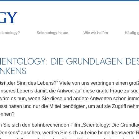
cientology?
Scientology heute
Wie wir helfen
Häufig g
n und Praxis
Scientology Kirchen
Hintergrun
grundlegend
Bekenntnisse und Kodizes
Neue Scientology Kirchen
IENTOLOGY: DIE GRUNDLAGEN DE
Innerhalb e
NKENS
ogen über Scientology
Fortgeschrittene Organisationen
Die Organis
Flag Land Base
ist
„der Sinn des Lebens?” Viele von uns verbringen einen gro
inen Scientologen kennen
unseres Lebens damit, die Antwort auf diese uralte Frage zu su
Freewinds
ner Scientology Kirche
wäre es nun, wenn Sie diese und andere Antworten schon imm
Scientology für die Welt
st hätten und nur die Mittel benötigten, um auf sie Zugriff neh
nzipien der Scientology
önnen?
David Miscavige - Das kirchliche
ng in die Dianetik
Oberhaupt der Scientology
 Sie sich den bahnbrechenden Film „Scientology: Die Grundl
ss – Was ist Größe?
Denkens” ansehen, werden Sie sich auf eine bemerkenswerte 