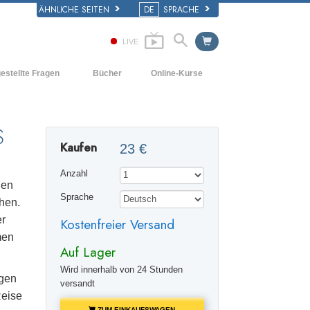
ÄHNLICHE SEITEN
DE
SPRACHE
LIVE
estellte Fragen
Bücher
Online-Kurse
d und
Wie man Konflikte löst
Einführende Bücher
e Prinzipien
Die Dynamiken des Daseins
Hörbücher
S
iner Scientology Kirche
Kaufen
23 €
Die Bestandteile des Verstehens
Einführungsvorträge
ation der Scientology
Anzahl
Lösungen für eine gefährliche Umwelt
Filme
ßen
Sprache
chen.
Beistände für Krankheiten und
Verletzungen
er
Kostenfreier Versand
men
Integrität und Ehrlichkeit
Auf Lager
Die Ehe
Wird innerhalb von 24 Stunden
agen
versandt
Die emotionelle Tonskala
Reise
ZUM EINKAUFSWAGEN