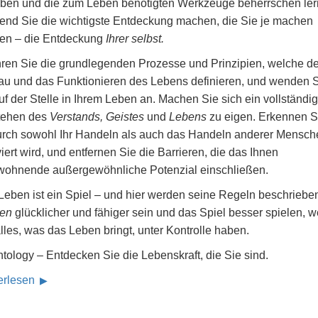
ben und die zum Leben benötigten Werkzeuge beherrschen ler
end Sie die wichtigste Entdeckung machen, die Sie je machen
en – die Entdeckung
Ihrer selbst.
hren Sie die grundlegenden Prozesse und Prinzipien, welche d
au und das Funktionieren des Lebens definieren, und wenden 
uf der Stelle in Ihrem Leben an. Machen Sie sich ein vollständi
tehen des
Verstands, Geistes
und
Lebens
zu eigen. Erkennen S
rch sowohl Ihr Handeln als auch das Handeln anderer Mensch
iert wird, und entfernen Sie die Barrieren, die das Ihnen
wohnende außergewöhnliche Potenzial einschließen.
Leben ist ein Spiel – und hier werden seine Regeln beschrieben
en
glücklicher und fähiger sein und das Spiel besser spielen, 
lles, was das Leben bringt, unter Kontrolle haben.
tology – Entdecken Sie die Lebenskraft, die Sie sind.
erlesen