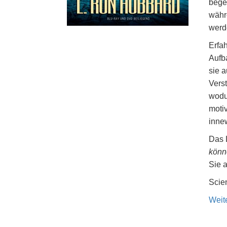
bege
währ
werd
Erfa
Aufb
sie a
Vers
wodu
motiv
inne
Das 
könn
Sie a
Scien
Weit