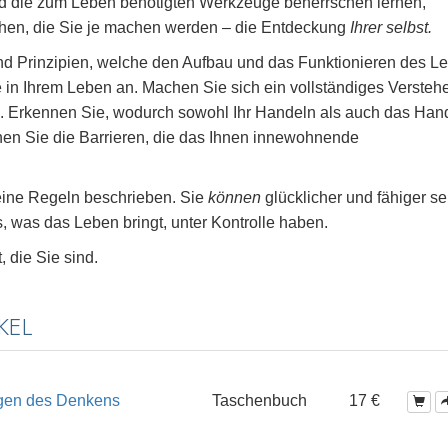
d die zum Leben benötigten Werkzeuge beherrschen lernen,
hen, die Sie je machen werden – die Entdeckung
Ihrer selbst.
nd Prinzipien, welche den Aufbau und das Funktionieren des L
le in Ihrem Leben an. Machen Sie sich ein vollständiges Versteh
. Erkennen Sie, wodurch sowohl Ihr Handeln als auch das Han
nen Sie die Barrieren, die das Ihnen innewohnende
seine Regeln beschrieben. Sie
können
glücklicher und fähiger se
, was das Leben bringt, unter Kontrolle haben.
 die Sie sind.
KEL
agen des Denkens
Taschenbuch
17 €