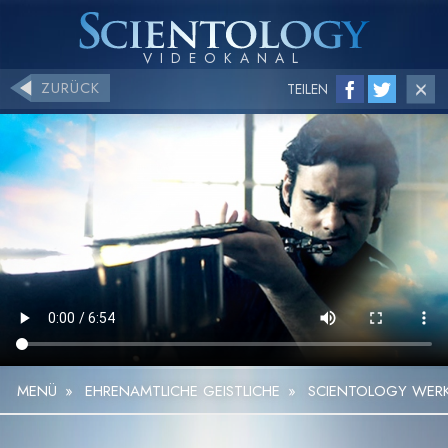
ZURÜCK
TEILEN
MENÜ
»
EHRENAMTLICHE GEISTLICHE
»
SCIENTOLOGY WERK