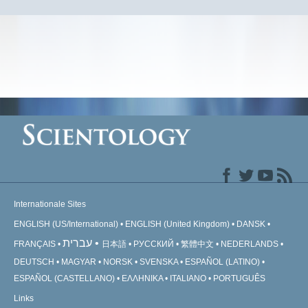
Internationale Sites
ENGLISH (US/International)
ENGLISH (United Kingdom)
DANSK
עברית
FRANÇAIS
日本語
РУССКИЙ
繁體中文
NEDERLANDS
DEUTSCH
MAGYAR
NORSK
SVENSKA
ESPAÑOL (LATINO)
ESPAÑOL (CASTELLANO)
ΕΛΛΗΝΙΚA
ITALIANO
PORTUGUÊS
Links