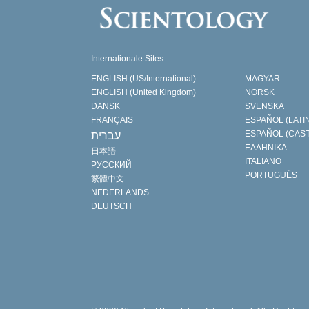
Internationale Sites
ENGLISH (US/International)
MAGYAR
ENGLISH (United Kingdom)
NORSK
DANSK
SVENSKA
FRANÇAIS
ESPAÑOL (LATI
ESPAÑOL (CAS
עברית
ΕΛΛΗΝΙΚA
日本語
ITALIANO
РУССКИЙ
PORTUGUÊS
繁體中文
NEDERLANDS
DEUTSCH