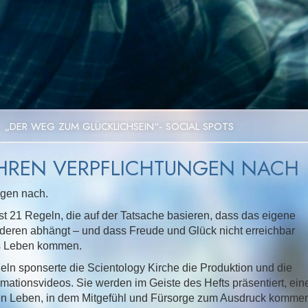
Video
„DER WEG ZUM GLÜCKLICHSEIN“- SOCIAL SPOTS
 IHREN VERPFLICHTUNGEN NACH
ngen nach.
t 21 Regeln, die auf der Tatsache basieren, dass das eigene
deren abhängt – und dass Freude und Glück nicht erreichbar
hs Leben kommen.
ln sponserte die Scientology Kirche die Produktion und die
mationsvideos. Sie werden im Geiste des Hefts präsentiert, ein
en Leben, in dem Mitgefühl und Fürsorge zum Ausdruck komme