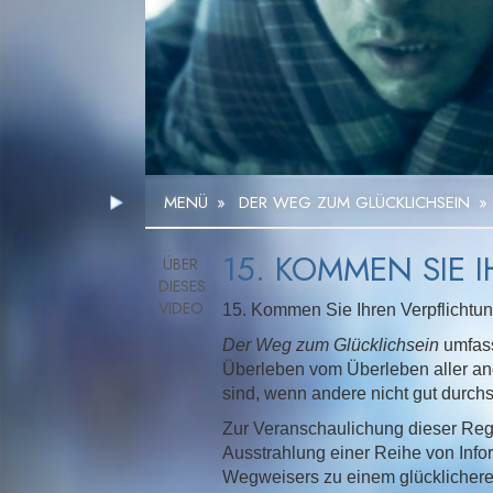
MENÜ
»
DER WEG ZUM GLÜCKLICHSEIN
»
15. KOMMEN SIE
15. Kommen Sie Ihren Verpflichtu
Der Weg zum Glücklichsein
umfass
Überleben vom Überleben aller an
sind, wenn andere nicht gut durc
Zur Veranschaulichung dieser Rege
Ausstrahlung einer Reihe von Infor
Wegweisers zu einem glücklicher