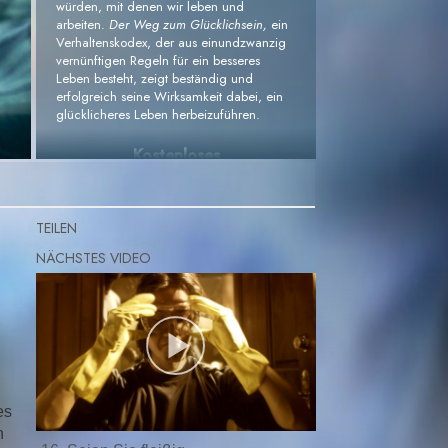
würden, mit denen wir leben und
arbeiten.
Der Weg zum Glücklichsein,
ein
Verhaltenskodex, der aus einundzwanzig
vernünftigen Regeln für ein besseres
Leben besteht, zeigt beständig und
erfolgreich seine Wirksamkeit dabei, ein
glücklicheres Leben herbeizuführen.
Kostenloses
Informationsmaterial bestellen »
TEILEN
es
n