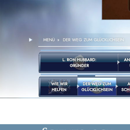
MENÜ
»
DER WEG ZUM GLÜCKLICHSEIN
L. RON HUBBARD:
AN
GRÜNDER
WIE WIR
DER WEG ZUM
A
HELFEN
GLÜCKLICHSEIN
SCH