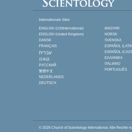
Internationale Sites
ENGLISH (US/International)
MAGYAR
ENGLISH (United Kingdom)
NORSK
DANSK
SVENSKA
FRANÇAIS
ESPAÑOL (LATI
ESPAÑOL (CAS
עברית
ΕΛΛΗΝΙΚA
日本語
ITALIANO
РУССКИЙ
PORTUGUÊS
繁體中文
NEDERLANDS
DEUTSCH
© 2026
Church of Scientology International.
Alle Rechte v