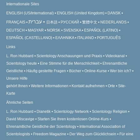
Internationale Sites
ENGLISH (US/International)
ENGLISH (United Kingdom)
DANSK
עברית
FRANÇAIS
日本語
РУССКИЙ
繁體中文
NEDERLANDS
DEUTSCH
MAGYAR
NORSK
SVENSKA
ESPAÑOL (LATINO)
ESPAÑOL (CASTELLANO)
ΕΛΛΗΝΙΚA
ITALIANO
PORTUGUÊS
Links
L. Ron Hubbard
Scientology Anschauungen und Praxis
Videokanal
Scientology heute
Eine Stimme für die Menschlichkeit
Ehrenamtliche
Geistliche
Häufig gestellte Fragen
Bücher
Online-Kurse
Wer bin ich?
Unsere Hilfe
gehört Ihnen
Weitere Informationen
Kontakt aufnehmen
Orte
Site-
Karte
Ähnliche Seiten
L. Ron Hubbard
Dianetik
Scientology Network
Scientology Religion
David Miscavige
Starten Sie Ihren kostenlosen Online-Kurs
Ehrenamtliche Geistliche der Scientology
International Association of
Scientologists
Freedom Magazine
Der Weg zum Glücklichsein
Für eine