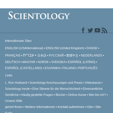
Internationale Sites
ENGLISH (US/International)
ENGLISH (United Kingdom)
DANSK
עברית
FRANÇAIS
日本語
РУССКИЙ
繁體中文
NEDERLANDS
DEUTSCH
MAGYAR
NORSK
SVENSKA
ESPAÑOL (LATINO)
ESPAÑOL (CASTELLANO)
ΕΛΛΗΝΙΚA
ITALIANO
PORTUGUÊS
Links
L. Ron Hubbard
Scientology Anschauungen und Praxis
Videokanal
Scientology heute
Eine Stimme für die Menschlichkeit
Ehrenamtliche
Geistliche
Häufig gestellte Fragen
Bücher
Online-Kurse
Wer bin ich?
Unsere Hilfe
gehört Ihnen
Weitere Informationen
Kontakt aufnehmen
Orte
Site-