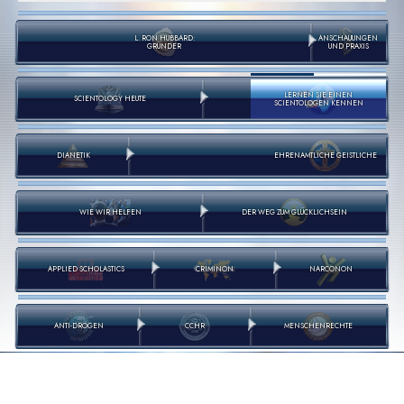
L. RON HUBBARD:
ANSCHAUUNGEN
GRÜNDER
UND PRAXIS
LERNEN SIE EINEN
SCIENTOLOGY HEUTE
SCIENTOLOGEN KENNEN
DIANETIK
EHRENAMTLICHE GEISTLICHE
WIE WIR HELFEN
DER WEG ZUM GLÜCKLICHSEIN
APPLIED SCHOLASTICS
CRIMINON
NARCONON
ANTI-DROGEN
CCHR
MENSCHENRECHTE