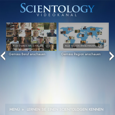
ALLE VIDEOS ANSCHAUEN
ALLE VIDEOS ANSCHAUEN
Gemäss Beruf anschauen
Gemäss Region anschauen
MENÜ
»
LERNEN SIE EINEN SCIENTOLOGEN KENNEN