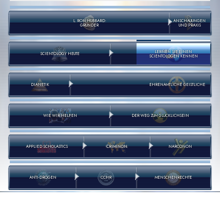
L. RON HUBBARD:
ANSCHAUUNGEN
GRÜNDER
UND PRAXIS
LERNEN SIE EINEN
SCIENTOLOGY HEUTE
SCIENTOLOGEN KENNEN
DIANETIK
EHRENAMTLICHE GEISTLICHE
WIE WIR HELFEN
DER WEG ZUM GLÜCKLICHSEIN
APPLIED SCHOLASTICS
CRIMINON
NARCONON
ANTI-DROGEN
CCHR
MENSCHENRECHTE