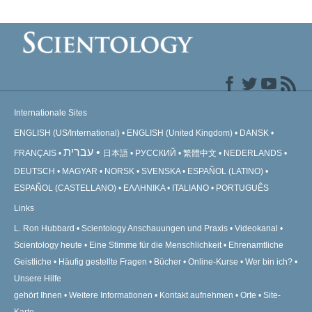
Internationale Sites
ENGLISH (US/International)
ENGLISH (United Kingdom)
DANSK
עברית
FRANÇAIS
日本語
РУССКИЙ
繁體中文
NEDERLANDS
DEUTSCH
MAGYAR
NORSK
SVENSKA
ESPAÑOL (LATINO)
ESPAÑOL (CASTELLANO)
ΕΛΛΗΝΙΚA
ITALIANO
PORTUGUÊS
Links
L. Ron Hubbard
Scientology Anschauungen und Praxis
Videokanal
Scientology heute
Eine Stimme für die Menschlichkeit
Ehrenamtliche
Geistliche
Häufig gestellte Fragen
Bücher
Online-Kurse
Wer bin ich?
Unsere Hilfe
gehört Ihnen
Weitere Informationen
Kontakt aufnehmen
Orte
Site-