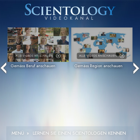
ALLE VIDEOS ANSCHAUEN
ALLE VIDEOS ANSCHAUEN
Gemäss Beruf anschauen
Gemäss Region anschauen
MENÜ
»
LERNEN SIE EINEN SCIENTOLOGEN KENNEN