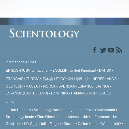
Internationale Sites
ENGLISH (US/International)
ENGLISH (United Kingdom)
DANSK
עברית
FRANÇAIS
日本語
РУССКИЙ
繁體中文
NEDERLANDS
DEUTSCH
MAGYAR
NORSK
SVENSKA
ESPAÑOL (LATINO)
ESPAÑOL (CASTELLANO)
ΕΛΛΗΝΙΚA
ITALIANO
PORTUGUÊS
Links
L. Ron Hubbard
Scientology Anschauungen und Praxis
Videokanal
Scientology heute
Eine Stimme für die Menschlichkeit
Ehrenamtliche
Geistliche
Häufig gestellte Fragen
Bücher
Online-Kurse
Wer bin ich?