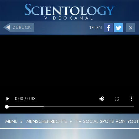
ZURÜCK
TEILEN
MENÜ
»
MENSCHENRECHTE
»
TV-SOCIAL-SPOTS VON YOU