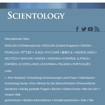
Internationale Sites
ENGLISH (US/International)
ENGLISH (United Kingdom)
DANSK
עברית
FRANÇAIS
日本語
РУССКИЙ
繁體中文
NEDERLANDS
DEUTSCH
MAGYAR
NORSK
SVENSKA
ESPAÑOL (LATINO)
ESPAÑOL (CASTELLANO)
ΕΛΛΗΝΙΚA
ITALIANO
PORTUGUÊS
Links
L. Ron Hubbard
Scientology Anschauungen und Praxis
Videokanal
Scientology heute
Eine Stimme für die Menschlichkeit
Ehrenamtliche
Geistliche
Häufig gestellte Fragen
Bücher
Online-Kurse
Wer bin ich?
Unsere Hilfe
gehört Ihnen
Weitere Informationen
Kontakt aufnehmen
Orte
Site-