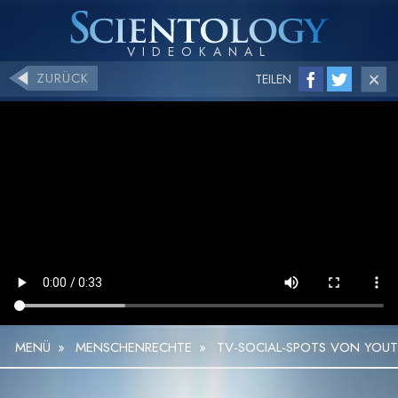
ZURÜCK
TEILEN
MENÜ
»
MENSCHENRECHTE
»
TV-SOCIAL-SPOTS VON YOU