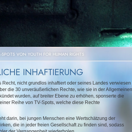
Video
L-SPOTS VON YOUTH FOR HUMAN RIGHTS
RLICHE INHAFTIERUNG
 Recht, nicht grundlos inhaftiert oder seines Landes verwiesen
er die 30 unveräußerlichen Rechte, wie sie in der Allgemeine
ündet wurden, auf breiter Ebene zu erhöhen, sponserte die
 einer Reihe von TV-Spots, welche diese Rechte
teht darin, bei jungen Menschen eine Wertschätzung der
en, die in jeder freien Gesellschaft zu finden sind, sodass
ehler der Vergangenheit wiederholen.