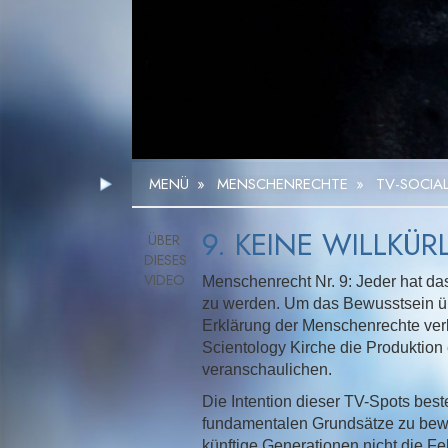
MENÜ
»
MENSCHENRECHTE
»
TV-SOCIA
9. KEINE WILLKÜ
Menschenrecht Nr. 9: Jeder hat das
zu werden. Um das Bewusstsein üb
Erklärung der Menschenrechte verk
Scientology Kirche die Produktion
veranschaulichen.
Die Intention dieser TV-Spots bes
fundamentalen Grundsätze zu bewirk
künftige Generationen nicht die F