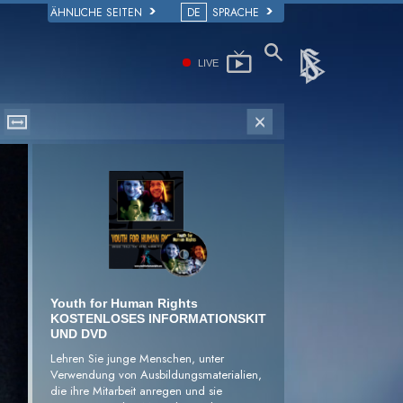
ÄHNLICHE SEITEN
DE
SPRACHE
LIVE
Youth for Human Rights
KOSTENLOSES INFORMATIONSKIT
UND DVD
Lehren Sie junge Menschen, unter
Verwendung von Ausbildungsmaterialien,
die ihre Mitarbeit anregen und sie