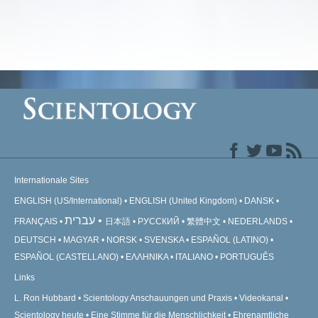
Internationale Sites
ENGLISH (US/International)
ENGLISH (United Kingdom)
DANSK
עברית
FRANÇAIS
日本語
РУССКИЙ
繁體中文
NEDERLANDS
DEUTSCH
MAGYAR
NORSK
SVENSKA
ESPAÑOL (LATINO)
ESPAÑOL (CASTELLANO)
ΕΛΛΗΝΙΚA
ITALIANO
PORTUGUÊS
Links
L. Ron Hubbard
Scientology Anschauungen und Praxis
Videokanal
Scientology heute
Eine Stimme für die Menschlichkeit
Ehrenamtliche