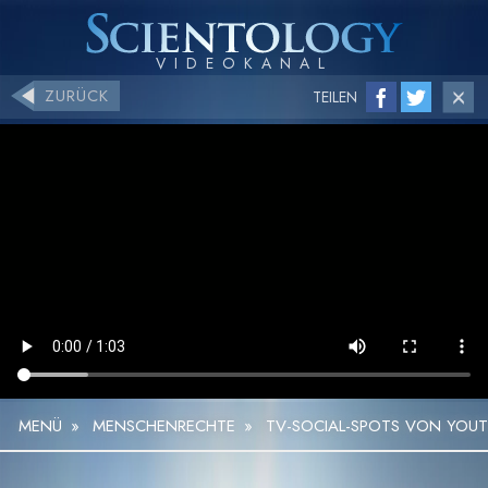
ZURÜCK
TEILEN
MENÜ
»
MENSCHENRECHTE
»
TV-SOCIAL-SPOTS VON YOU