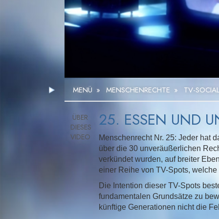
MENÜ
»
MENSCHENRECHTE
»
TV-SOCIA
25. ESSEN UND U
Menschenrecht Nr. 25: Jeder hat 
über die 30 unveräußerlichen Rech
verkündet wurden, auf breiter Ebe
einer Reihe von TV-Spots, welche
Die Intention dieser TV-Spots bes
fundamentalen Grundsätze zu bewirk
künftige Generationen nicht die F