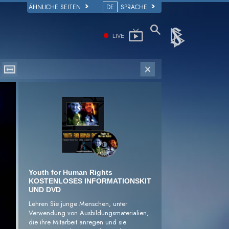
ÄHNLICHE SEITEN
DE
SPRACHE
LIVE
Youth for Human Rights
KOSTENLOSES INFORMATIONSKIT
UND DVD
Lehren Sie junge Menschen, unter
Verwendung von Ausbildungsmaterialien,
die ihre Mitarbeit anregen und sie