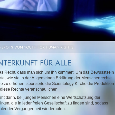
Video
L-SPOTS VON YOUTH FOR HUMAN RIGHTS
NTERKUNFT FÜR ALLE
das Recht, dass man sich um ihn kümmert. Um das Bewusstsein
te, wie sie in der Allgemeinen Erklärung der Menschenrechte
ne zu erhöhen, sponserte die Scientology Kirche die Produktion
 diese Rechte veranschaulichen.
teht darin, bei jungen Menschen eine Wertschätzung der
en, die in jeder freien Gesellschaft zu finden sind, sodass
ehler der Vergangenheit wiederholen.