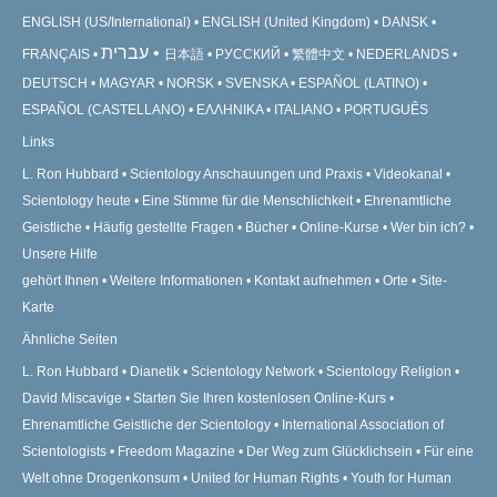
ENGLISH (US/International)
ENGLISH (United Kingdom)
DANSK
עברית
FRANÇAIS
日本語
РУССКИЙ
繁體中文
NEDERLANDS
DEUTSCH
MAGYAR
NORSK
SVENSKA
ESPAÑOL (LATINO)
ESPAÑOL (CASTELLANO)
ΕΛΛΗΝΙΚA
ITALIANO
PORTUGUÊS
Links
L. Ron Hubbard
Scientology Anschauungen und Praxis
Videokanal
Scientology heute
Eine Stimme für die Menschlichkeit
Ehrenamtliche
Geistliche
Häufig gestellte Fragen
Bücher
Online-Kurse
Wer bin ich?
Unsere Hilfe
gehört Ihnen
Weitere Informationen
Kontakt aufnehmen
Orte
Site-
Karte
Ähnliche Seiten
L. Ron Hubbard
Dianetik
Scientology Network
Scientology Religion
David Miscavige
Starten Sie Ihren kostenlosen Online-Kurs
Ehrenamtliche Geistliche der Scientology
International Association of
Scientologists
Freedom Magazine
Der Weg zum Glücklichsein
Für eine
Welt ohne Drogenkonsum
United for Human Rights
Youth for Human