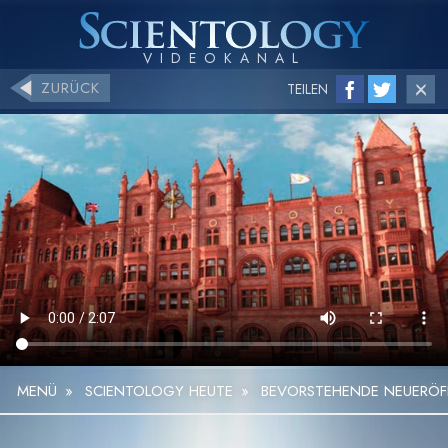
ZURÜCK
TEILEN
MENÜ
»
SCIENTOLOGY HEUTE
»
BEVORSTEHENDE NEUERÖF