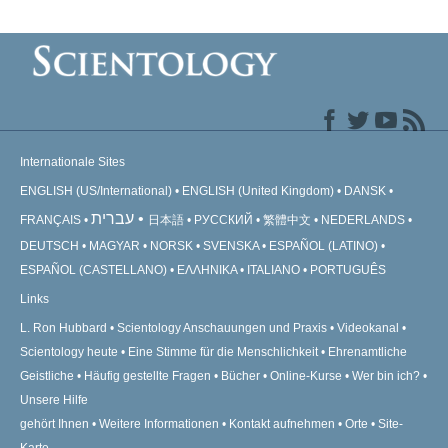
Internationale Sites
ENGLISH (US/International)
ENGLISH (United Kingdom)
DANSK
עברית
FRANÇAIS
日本語
РУССКИЙ
繁體中文
NEDERLANDS
DEUTSCH
MAGYAR
NORSK
SVENSKA
ESPAÑOL (LATINO)
ESPAÑOL (CASTELLANO)
ΕΛΛΗΝΙΚA
ITALIANO
PORTUGUÊS
Links
L. Ron Hubbard
Scientology Anschauungen und Praxis
Videokanal
Scientology heute
Eine Stimme für die Menschlichkeit
Ehrenamtliche
Geistliche
Häufig gestellte Fragen
Bücher
Online-Kurse
Wer bin ich?
Unsere Hilfe
gehört Ihnen
Weitere Informationen
Kontakt aufnehmen
Orte
Site-