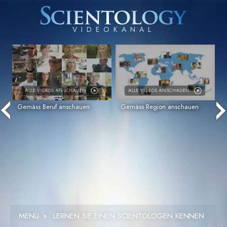
ALLE VIDEOS ANSCHAUEN
ALLE VIDEOS ANSCHAUEN
Gemäss Beruf anschauen
Gemäss Region anschauen
MENÜ
»
LERNEN SIE EINEN SCIENTOLOGEN KENNEN