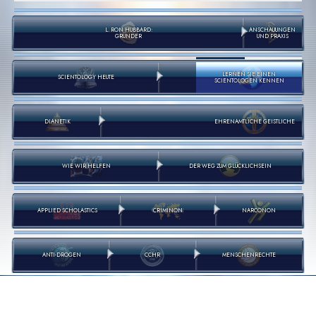
L. RON HUBBARD:
ANSCHAUUNGEN
GRÜNDER
UND PRAXIS
LERNEN SIE EINEN
SCIENTOLOGY HEUTE
SCIENTOLOGEN KENNEN
DIANETIK
EHRENAMTLICHE GEISTLICHE
WIE WIR HELFEN
DER WEG ZUM GLÜCKLICHSEIN
APPLIED SCHOLASTICS
CRIMINON
NARCONON
ANTI-DROGEN
CCHR
MENSCHENRECHTE