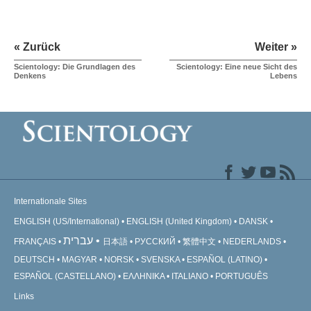
« Zurück
Weiter »
Scientology: Die Grundlagen des
Scientology: Eine neue Sicht des
Denkens
Lebens
Internationale Sites
ENGLISH (US/International)
ENGLISH (United Kingdom)
DANSK
עברית
FRANÇAIS
日本語
РУССКИЙ
繁體中文
NEDERLANDS
DEUTSCH
MAGYAR
NORSK
SVENSKA
ESPAÑOL (LATINO)
ESPAÑOL (CASTELLANO)
ΕΛΛΗΝΙΚA
ITALIANO
PORTUGUÊS
Links