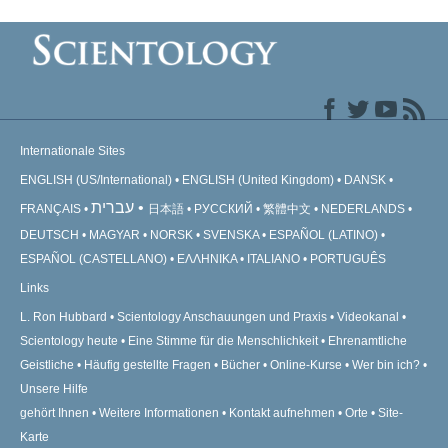
Internationale Sites
ENGLISH (US/International)
ENGLISH (United Kingdom)
DANSK
עברית
FRANÇAIS
日本語
РУССКИЙ
繁體中文
NEDERLANDS
DEUTSCH
MAGYAR
NORSK
SVENSKA
ESPAÑOL (LATINO)
ESPAÑOL (CASTELLANO)
ΕΛΛΗΝΙΚA
ITALIANO
PORTUGUÊS
Links
L. Ron Hubbard
Scientology Anschauungen und Praxis
Videokanal
Scientology heute
Eine Stimme für die Menschlichkeit
Ehrenamtliche
Geistliche
Häufig gestellte Fragen
Bücher
Online-Kurse
Wer bin ich?
Unsere Hilfe
gehört Ihnen
Weitere Informationen
Kontakt aufnehmen
Orte
Site-
Karte