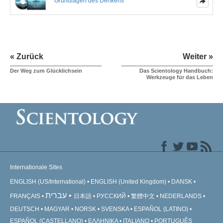
Grundlagen des Denkens
« Zurück
Weiter »
Der Weg zum Glücklichsein
Das Scientology Handbuch:
Werkzeuge für das Leben
Internationale Sites
ENGLISH (US/International)
ENGLISH (United Kingdom)
DANSK
עברית
FRANÇAIS
日本語
РУССКИЙ
繁體中文
NEDERLANDS
DEUTSCH
MAGYAR
NORSK
SVENSKA
ESPAÑOL (LATINO)
ESPAÑOL (CASTELLANO)
ΕΛΛΗΝΙΚA
ITALIANO
PORTUGUÊS