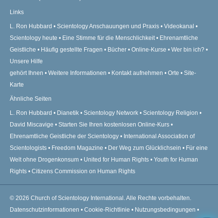
Links
L. Ron Hubbard
Scientology Anschauungen und Praxis
Videokanal
Scientology heute
Eine Stimme für die Menschlichkeit
Ehrenamtliche
Geistliche
Häufig gestellte Fragen
Bücher
Online-Kurse
Wer bin ich?
Unsere Hilfe
gehört Ihnen
Weitere Informationen
Kontakt aufnehmen
Orte
Site-
Karte
Ähnliche Seiten
L. Ron Hubbard
Dianetik
Scientology Network
Scientology Religion
David Miscavige
Starten Sie Ihren kostenlosen Online-Kurs
Ehrenamtliche Geistliche der Scientology
International Association of
Scientologists
Freedom Magazine
Der Weg zum Glücklichsein
Für eine
Welt ohne Drogenkonsum
United for Human Rights
Youth for Human
Rights
Citizens Commission on Human Rights
© 2026
Church of Scientology International.
Alle Rechte vorbehalten.
Datenschutzinformationen
•
Cookie-Richtlinie
•
Nutzungsbedingungen
•