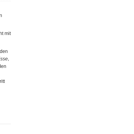
n
t mit
 den
isse
,
den
itt