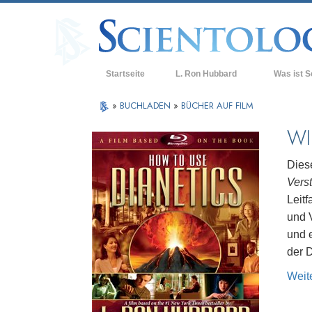
Startseite
L. Ron Hubbard
Was ist S
Anschauunge
»
BUCHLADEN
»
BÜCHER AUF FILM
Scientology 
WI
Was Scientol
sagen
Dies
Vers
Lernen Sie e
Leit
Innerhalb ei
und V
und 
Die Grundpri
der 
Eine Einführu
Weit
Liebe und Ha