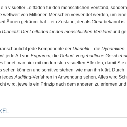
r ein visueller Leitfaden für den menschlichen Verstand, sondern
die weltweit von Millionen Menschen verwendet werden, um eine
it Äonen geträumt hat – ein Zustand, der als
Clear
bekannt ist.
h
Dianetik: Der Leitfaden für den menschlichen Verstand
und geh
ranschaulicht jede Komponente der
Dianetik
– die
Dynamiken
,
nd
, jede Art von
Engramm
, die
Geburt
,
vorgeburtliche Geschehn
es findet man hier mit modernsten visuellen Effekten, damit Sie 
s sehen können und somit verstehen, wie man ihn klärt. Durch
h jedes
Auditing
-Verfahren in Anwendung sehen. Alles wird Schr
licht wird, jeweils ein Prinzip nach dem anderen zu erlernen und
KEL