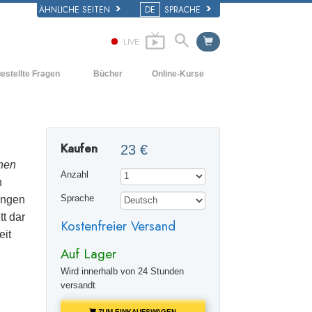
ÄHNLICHE SEITEN
DE
SPRACHE
LIVE
estellte Fragen
Bücher
Online-Kurse
d und
Wie man Konflikte löst
Einführende Bücher
e Prinzipien
Die Dynamiken des Daseins
Hörbücher
iner Scientology Kirche
Kaufen
23 €
Die Bestandteile des Verstehens
Einführungsvorträge
ation der Scientology
chen
Anzahl
Lösungen für eine gefährliche Umwelt
Filme
n
ungen
Sprache
Beistände für Krankheiten und
Verletzungen
tt dar
Kostenfreier Versand
eit
Integrität und Ehrlichkeit
Auf Lager
Die Ehe
Wird innerhalb von 24 Stunden
versandt
Die emotionelle Tonskala
ZUM EINKAUFSWAGEN