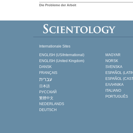
Die Probleme der Arbeit
Internationale Sites
ENGLISH (US/International)
MAGYAR
ENGLISH (United Kingdom)
NORSK
DANSK
SVENSKA
FRANÇAIS
ESPAÑOL (LATI
ESPAÑOL (CAS
עברית
ΕΛΛΗΝΙΚA
日本語
ITALIANO
РУССКИЙ
PORTUGUÊS
繁體中文
NEDERLANDS
DEUTSCH