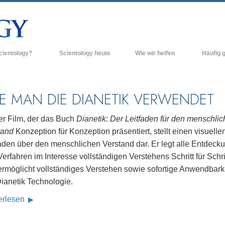
cientology?
Scientology heute
Wie wir helfen
Häufig g
n und Praxis
Scientology Kirchen
Hintergrun
grundlegend
Bekenntnisse und Kodizes
Neue Scientology Kirchen
E MAN DIE DIANETIK VERWENDET
Innerhalb e
ogen über Scientology
Fortgeschrittene Organisationen
Die Organis
er Film, der das Buch
Dianetik: Der Leitfaden für den menschli
Flag Land Base
tand
Konzeption für Konzeption präsentiert, stellt einen visuelle
inen Scientologen kennen
faden über den menschlichen Verstand dar. Er legt alle Entdeck
Freewinds
ner Scientology Kirche
erfahren im Interesse vollständigen Verstehens Schritt für Schri
Scientology für die Welt
ermöglicht vollständiges Verstehen sowie sofortige Anwendbark
nzipien der Scientology
Dianetik Technologie.
David Miscavige - Das kirchliche
ng in die Dianetik
Oberhaupt der Scientology
erlesen
ss – Was ist Größe?