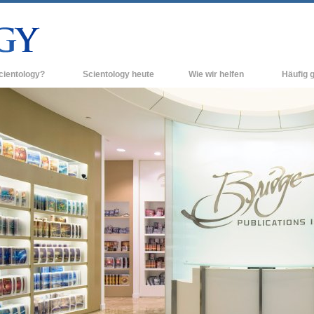
cientology?
Scientology heute
Wie wir helfen
Häufig g
n und Praxis
Scientology Kirchen
Hintergrun
grundlegend
Bekenntnisse und Kodizes
Neue Scientology Kirchen
Innerhalb e
ogen über Scientology
Fortgeschrittene Organisationen
Die Organis
Flag Land Base
inen Scientologen kennen
Freewinds
ner Scientology Kirche
Scientology für die Welt
nzipien der Scientology
David Miscavige - Das kirchliche
ng in die Dianetik
Oberhaupt der Scientology
ss – Was ist Größe?