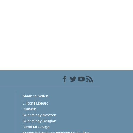
Ähnliche Seiten
L. Ron Hubbard
Dianetik
Scientology Network
Scientology Religion
David Miscavige
Starten Sie Ihren kostenlosen Online-Kurs