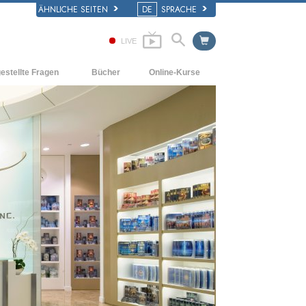
ÄHNLICHE SEITEN
DE
SPRACHE
LIVE
estellte Fragen
Bücher
Online-Kurse
d und
Wie man Konflikte löst
Einführende Bücher
e Prinzipien
Die Dynamiken des Daseins
Hörbücher
iner Scientology Kirche
Die Bestandteile des Verstehens
Einführungsvorträge
ation der Scientology
Lösungen für eine gefährliche Umwelt
Filme
Beistände für Krankheiten und
Verletzungen
Integrität und Ehrlichkeit
Die Ehe
Die emotionelle Tonskala