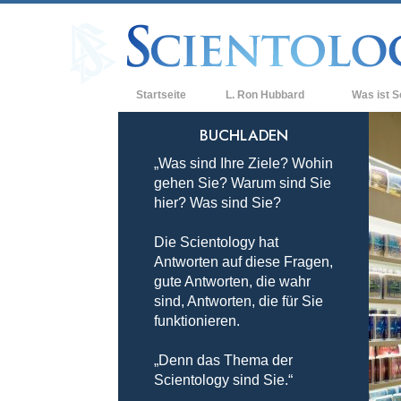
Startseite
L. Ron Hubbard
Was ist S
Anschauunge
BUCHLADEN
„Was sind Ihre Ziele? Wohin
Scientology 
gehen Sie? Warum sind Sie
Was Scientol
hier? Was sind Sie?
sagen
Die Scientology hat
Lernen Sie e
Antworten auf diese Fragen,
Innerhalb ei
gute Antworten, die wahr
sind, Antworten, die für Sie
Die Grundpri
funktionieren.
Eine Einführu
„Denn das Thema der
Scientology sind Sie.“
Liebe und Ha