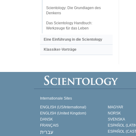
Scientology: Die Grundlagen des
Denkens
Das Scientology Handbuch:
Werkzeuge für das Leben
Eine Einführung in die Scientology
Klassiker-Vorträge
Internationale Sites
ENGLISH (US/International)
MAGYAR
ENGLISH (United Kingdom)
NORSK
DANSK
SVENSKA
FRANÇAIS
ESPAÑOL (LATI
ESPAÑOL (CAS
עברית