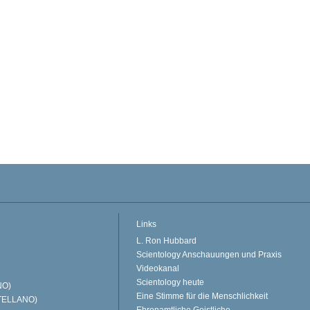
Links
L. Ron Hubbard
Scientology Anschauungen und Praxis
Videokanal
Scientology heute
NO)
Eine Stimme für die Menschlichkeit
TELLANO)
Ehrenamtliche Geistliche