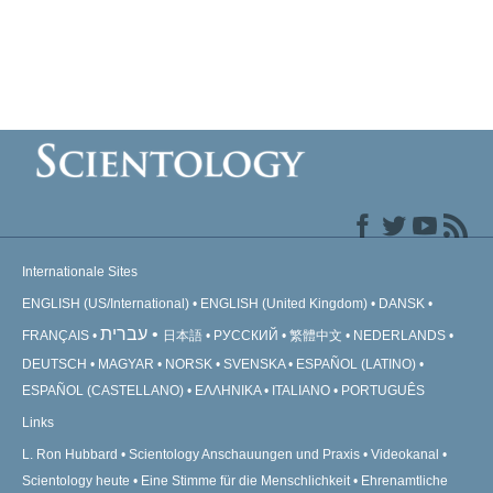
Internationale Sites
ENGLISH (US/International)
ENGLISH (United Kingdom)
DANSK
עברית
FRANÇAIS
日本語
РУССКИЙ
繁體中文
NEDERLANDS
DEUTSCH
MAGYAR
NORSK
SVENSKA
ESPAÑOL (LATINO)
ESPAÑOL (CASTELLANO)
ΕΛΛΗΝΙΚA
ITALIANO
PORTUGUÊS
Links
L. Ron Hubbard
Scientology Anschauungen und Praxis
Videokanal
Scientology heute
Eine Stimme für die Menschlichkeit
Ehrenamtliche